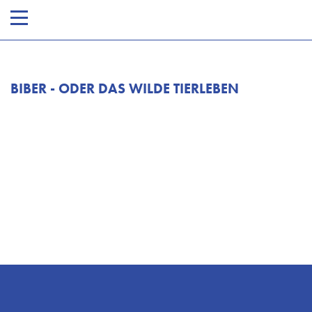
Kalender
Programm
Tickets
BIBER - ODER DAS WILDE TIERLEBEN
Besuch
Theaterkurse
Vermietung
Wir